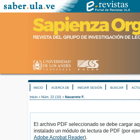
INICIO
ACERCA DE
INICIAR SESIÓN
BUSCAR
ACTU
Inicio
>
Núm. 22 (10)
>
Navarrete F.
El archivo PDF seleccionado se debe cargar aqu
instalado un módulo de lectura de PDF (por eje
Adobe Acrobat Reader
).