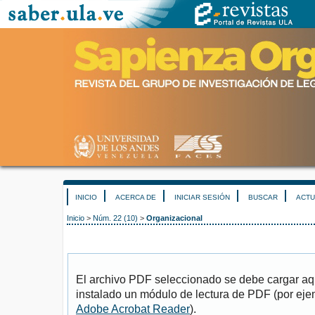
INICIO
ACERCA DE
INICIAR SESIÓN
BUSCAR
ACTU
Inicio
>
Núm. 22 (10)
>
Organizacional
El archivo PDF seleccionado se debe cargar aqu
instalado un módulo de lectura de PDF (por eje
Adobe Acrobat Reader
).