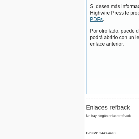
Si desea más informac
Highwire Press le pro
PDFs
.
Por otro lado, puede 
podrá abrirlo con un l
enlace anterior.
Enlaces refback
No hay ningún enlace refback.
E-ISSN:
2443-4418