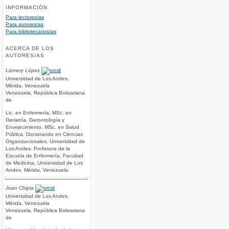
INFORMACIÓN
Para lectores/as
Para autores/as
Para bibliotecarios/as
ACERCA DE LOS
AUTORES/AS
Lizmery López
Universidad de Los Andes.
Mérida, Venezuela
Venezuela, República Bolivariana
de
Lic. en Enfermería, MSc. en
Geriatría, Gerontología y
Envejecimiento. MSc. en Salud
Pública. Doctorando en Ciencias
Organizacionales, Universidad de
Los Andes. Profesora de la
Escuela de Enfermería, Facultad
de Medicina, Universidad de Los
Andes. Mérida, Venezuela.
Joan Chipia
Universidad de Los Andes.
Mérida, Venezuela
Venezuela, República Bolivariana
de