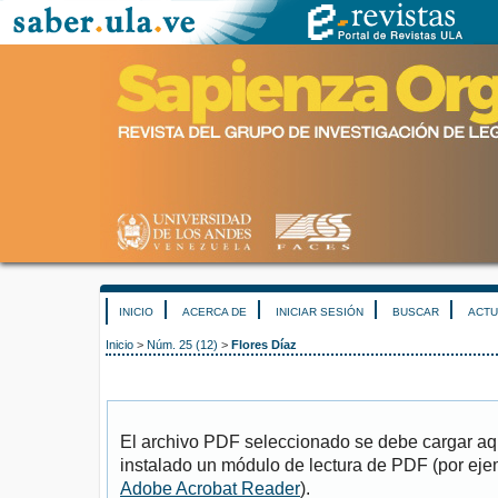
INICIO
ACERCA DE
INICIAR SESIÓN
BUSCAR
ACTU
Inicio
>
Núm. 25 (12)
>
Flores Díaz
El archivo PDF seleccionado se debe cargar aqu
instalado un módulo de lectura de PDF (por eje
Adobe Acrobat Reader
).