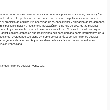
nuevo gobierno trajo consigo cambios en la esfera política-institucional, que incluyó el
finalizado con la aprobación de una nueva constitución. La política social se concibió
te al problema de equidad y la necesidad de reconocimiento y aplicación de los derechos
rincipalmente inclusiva mediante la instalación en 1 de julio de 2003 de las misiones
concepto y contextualización de las misiones sociales en Venezuela, desde su origen,
se identifi can dos etapas en que las misiones son consideradas como instrumentos de la
enezolanos, destacando que dicho concepto se desvirtúa al ser las misiones sociales
arco general de la economía y no en el eje de la satisfacción de las necesidades
blación venezolana.
; Grandes misiones sociales; Venezuela