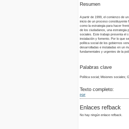
Resumen
A partir de 1999, el comienzo de un 
inicio de un proceso constituyente 
como la estrategia para hacer fren
de los ciudadanos, una estrategia p
sociales. Este trabajo presenta el 
instalación y fomento. Por lo que 
política social de los gobiernos v
desarrolladas e instaladas en un m
fundamentales y urgentes de la po
Palabras clave
Política social; Misiones sociales
Texto completo:
PDF
Enlaces refback
No hay ningún enlace refback.