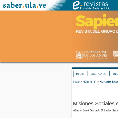
INICIO
ACERCA DE
INI
Inicio
>
Núm. 6 (3)
>
Hurtado Bric
Misiones Sociales 
Alberto José Hurtado Briceño, Sad