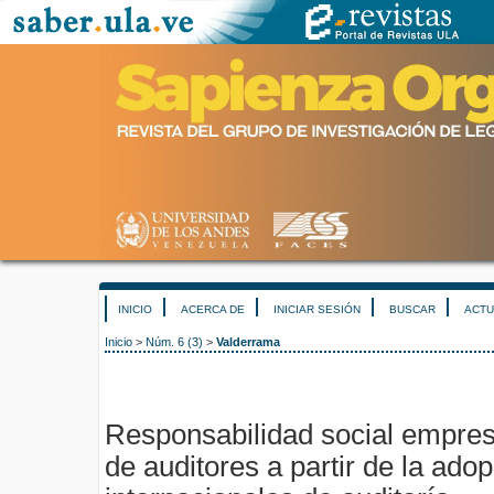
INICIO
ACERCA DE
INICIAR SESIÓN
BUSCAR
ACTU
Inicio
>
Núm. 6 (3)
>
Valderrama
Responsabilidad social empresa
de auditores a partir de la ado