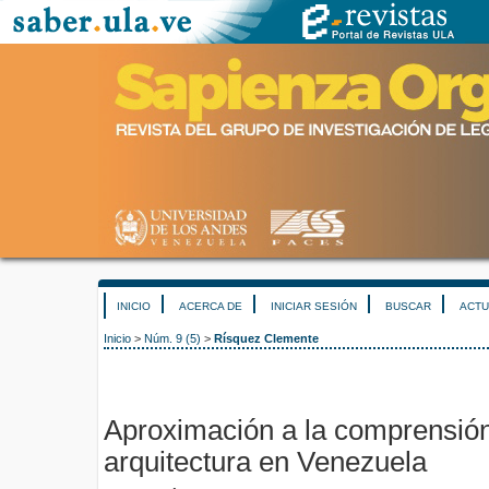
INICIO
ACERCA DE
INICIAR SESIÓN
BUSCAR
ACTU
Inicio
>
Núm. 9 (5)
>
Rísquez Clemente
Aproximación a la comprensión
arquitectura en Venezuela