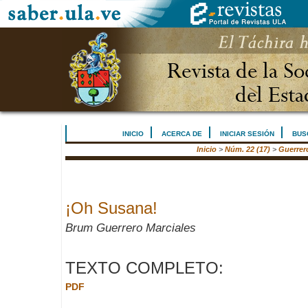
INICIO
ACERCA DE
INICIAR SESIÓN
BUS
Inicio
>
Núm. 22 (17)
>
Guerrer
¡Oh Susana!
Brum Guerrero Marciales
TEXTO COMPLETO:
PDF