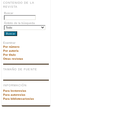
CONTENIDO DE LA
REVISTA
Buscar
Ámbito de la búsqueda
Examinar
Por número
Por autor/a
Por título
Otras revistas
TAMAÑO DE FUENTE
INFORMACIÓN
Para lectores/as
Para autores/as
Para bibliotecarios/as