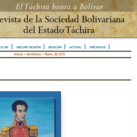
CA DE
INICIAR SESIÓN
BUSCAR
ACTUAL
ARCHIVOS
Inicio
>
Archivos
>
Núm. 22 (17)