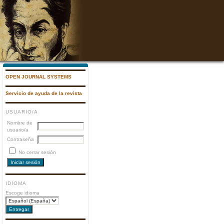
OPEN JOURNAL SYSTEMS
Servicio de ayuda de la revista
USUARIO/A
Nombre de
usuario/a
Contraseña
No cerrar sesión
IDIOMA
Escoge idioma