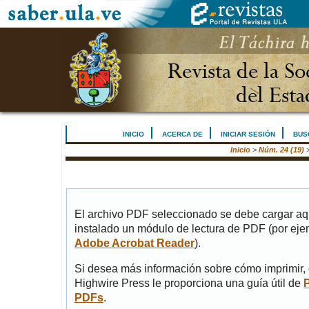
INICIO
ACERCA DE
INICIAR SESIÓN
BUS
Inicio
>
Núm. 24 (19)
El archivo PDF seleccionado se debe cargar aqu
instalado un módulo de lectura de PDF (por eje
Adobe Acrobat Reader
).
Si desea más información sobre cómo imprimir, 
Highwire Press le proporciona una guía útil de
PDFs
.