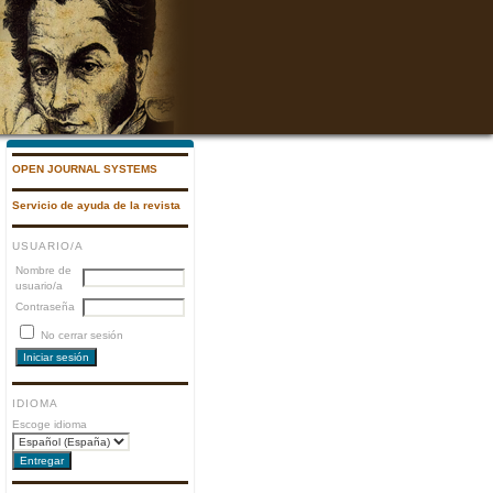
OPEN JOURNAL SYSTEMS
Servicio de ayuda de la revista
USUARIO/A
Nombre de
usuario/a
Contraseña
No cerrar sesión
IDIOMA
Escoge idioma