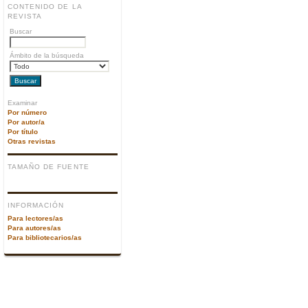
CONTENIDO DE LA
REVISTA
Buscar
Ámbito de la búsqueda
Examinar
Por número
Por autor/a
Por título
Otras revistas
TAMAÑO DE FUENTE
INFORMACIÓN
Para lectores/as
Para autores/as
Para bibliotecarios/as