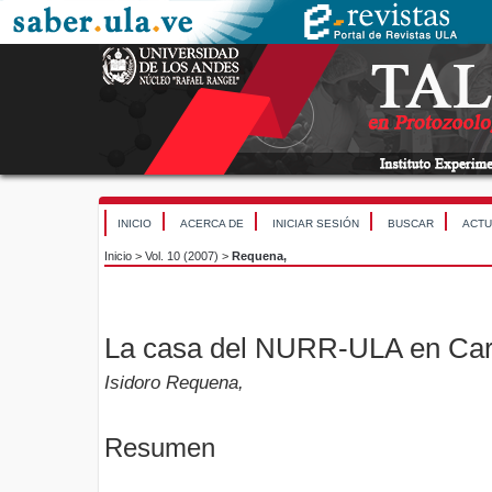
INICIO
ACERCA DE
INICIAR SESIÓN
BUSCAR
ACTU
Inicio
>
Vol. 10 (2007)
>
Requena,
La casa del NURR-ULA en Ca
Isidoro Requena,
Resumen