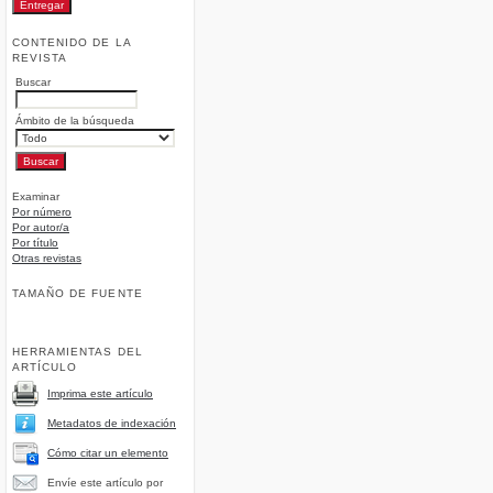
CONTENIDO DE LA
REVISTA
Buscar
Ámbito de la búsqueda
Examinar
Por número
Por autor/a
Por título
Otras revistas
TAMAÑO DE FUENTE
HERRAMIENTAS DEL
ARTÍCULO
Imprima este artículo
Metadatos de indexación
Cómo citar un elemento
Envíe este artículo por