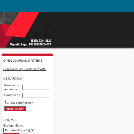
OPEN JOURNAL SYSTEMS
Servicio de ayuda de la revista
USUARIO/A
Nombre de
usuario/a
Contraseña
No cerrar sesión
IDIOMA
Escoge idioma