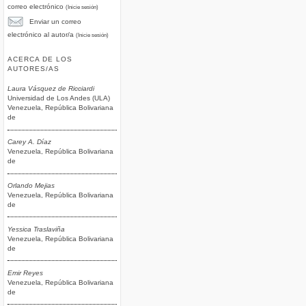
correo electrónico
(Inicie sesión)
Enviar un correo
electrónico al autor/a
(Inicie sesión)
ACERCA DE LOS
AUTORES/AS
Laura Vásquez de Ricciardi
Universidad de Los Andes (ULA)
Venezuela, República Bolivariana
de
Carey A. Díaz
Venezuela, República Bolivariana
de
Orlando Mejias
Venezuela, República Bolivariana
de
Yessica Traslaviña
Venezuela, República Bolivariana
de
Emir Reyes
Venezuela, República Bolivariana
de