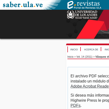
INICIO
ACERCA DE
INI
Inicio
>
Vol. 14 (2011)
>
Vásquez de
El archivo PDF selecc
instalado un módulo d
Adobe Acrobat Reade
Si desea más informac
Highwire Press le pro
PDFs
.