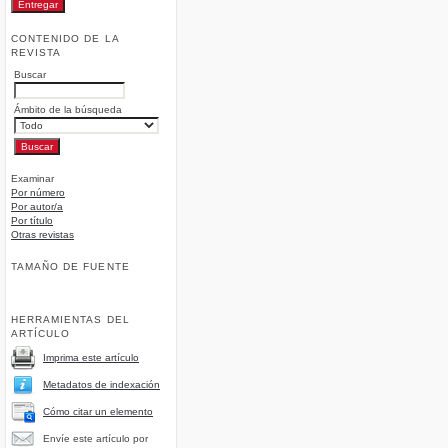
CONTENIDO DE LA
REVISTA
Buscar
Ámbito de la búsqueda
Examinar
Por número
Por autor/a
Por título
Otras revistas
TAMAÑO DE FUENTE
HERRAMIENTAS DEL
ARTÍCULO
Imprima este artículo
Metadatos de indexación
Cómo citar un elemento
Envíe este artículo por