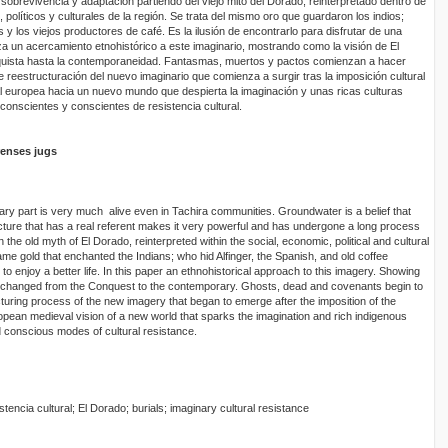
sobrevivencia y adaptación partiendo del viejo mito del Dorado, reinterpretado dentro de
políticos y culturales de la región. Se trata del mismo oro que guardaron los indios;
 y los viejos productores de café. Es la ilusión de encontrarlo para disfrutar de una
iza un acercamiento etnohistórico a este imaginario, mostrando como la visión de El
uista hasta la contemporaneidad. Fantasmas, muertos y pactos comienzan a hacer
 reestructuración del nuevo imaginario que comienza a surgir tras la imposición cultural
al europea hacia un nuevo mundo que despierta la imaginación y unas ricas culturas
nscientes y conscientes de resistencia cultural.
renses jugs
inary part is very much alive even in Tachira communities. Groundwater is a belief that
 picture that has a real referent makes it very powerful and has undergone a long process
 the old myth of El Dorado, reinterpreted within the social, economic, political and cultural
ame gold that enchanted the Indians; who hid Alfinger, the Spanish, and old coffee
o enjoy a better life. In this paper an ethnohistorical approach to this imagery. Showing
s changed from the Conquest to the contemporary. Ghosts, dead and covenants begin to
turing process of the new imagery that began to emerge after the imposition of the
opean medieval vision of a new world that sparks the imagination and rich indigenous
 conscious modes of cultural resistance.
stencia cultural; El Dorado; burials; imaginary cultural resistance