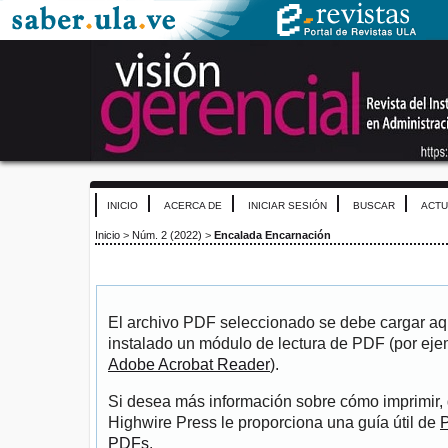
INICIO
ACERCA DE
INICIAR SESIÓN
BUSCAR
ACTU
Inicio
>
Núm. 2 (2022)
>
Encalada Encarnación
El archivo PDF seleccionado se debe cargar aqu
instalado un módulo de lectura de PDF (por eje
Adobe Acrobat Reader
).
Si desea más información sobre cómo imprimir, 
Highwire Press le proporciona una guía útil de
P
PDFs
.