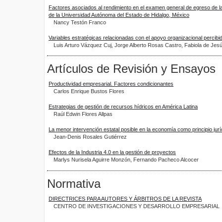
Factores asociados al rendimiento en el examen general de egreso de l
de la Universidad Autónoma del Estado de Hidalgo, México
Nancy Testón Franco
Variables estratégicas relacionadas con el apoyo organizacional percibi
Luis Arturo Vázquez Cuj, Jorge Alberto Rosas Castro, Fabiola de Je
Artículos de Revisión y Ensayos
Productividad empresarial. Factores condicionantes
Carlos Enrique Bustos Flores
Estrategias de gestión de recursos hídricos en América Latina
Raúl Edwin Flores Allpas
La menor intervención estatal posible en la economía como principio jurí
Jean-Denis Rosales Gutiérrez
Efectos de la Industria 4.0 en la gestión de proyectos
Marlys Nurisela Aguirre Monzón, Fernando Pacheco Alcocer
Normativa
DIRECTRICES PARA AUTORES Y ÁRBITROS DE LA REVISTA
CENTRO DE INVESTIGACIONES Y DESARROLLO EMPRESARIAL