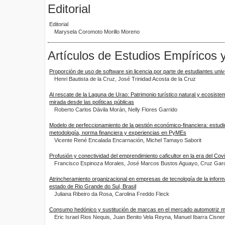
Editorial
Editorial
Marysela Coromoto Morillo Moreno
Artículos de Estudios Empíricos 
Proporción de uso de software sin licencia por parte de estudiantes univ
Henri Bautista de la Cruz, José Trinidad Acosta de la Cruz
Al rescate de la Laguna de Urao: Patrimonio turístico natural y ecosist
mirada desde las políticas públicas
Roberto Carlos Dávila Morán, Nelly Flores Garrido
Modelo de perfeccionamiento de la gestión económico-financiera: estud
metodología, norma financiera y experiencias en PyMEs
Vicente René Encalada Encarnación, Michel Tamayo Saborit
Profusión y conectividad del emprendimiento caficultor en la era del Cov
Francisco Espinoza Morales, José Marcos Bustos Aguayo, Cruz Garcí
Atrincheramiento organizacional en empresas de tecnología de la inform
estado de Rio Grande do Sul, Brasil
Juliana Ribeiro da Rosa, Carolina Freddo Fleck
Consumo hedónico y sustitución de marcas en el mercado automotriz 
Eric Israel Rios Nequis, Juan Benito Vela Reyna, Manuel Ibarra Cisne