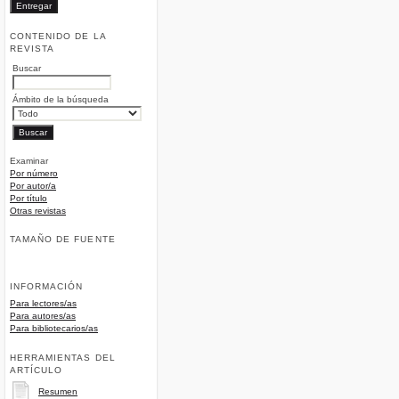
CONTENIDO DE LA
REVISTA
Buscar
Ámbito de la búsqueda
Examinar
Por número
Por autor/a
Por título
Otras revistas
TAMAÑO DE FUENTE
INFORMACIÓN
Para lectores/as
Para autores/as
Para bibliotecarios/as
HERRAMIENTAS DEL
ARTÍCULO
Resumen