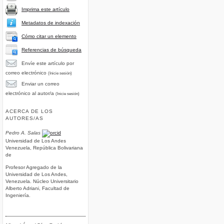
Imprima este artículo
Metadatos de indexación
Cómo citar un elemento
Referencias de búsqueda
Envíe este artículo por
correo electrónico
(Inicie sesión)
Enviar un correo
electrónico al autor/a
(Inicie sesión)
ACERCA DE LOS
AUTORES/AS
Pedro A. Salas
Universidad de Los Andes
Venezuela, República Bolivariana
de
Profesor Agregado de la
Universidad de Los Andes,
Venezuela. Núcleo Universitario
Alberto Adriani, Facultad de
Ingeniería.