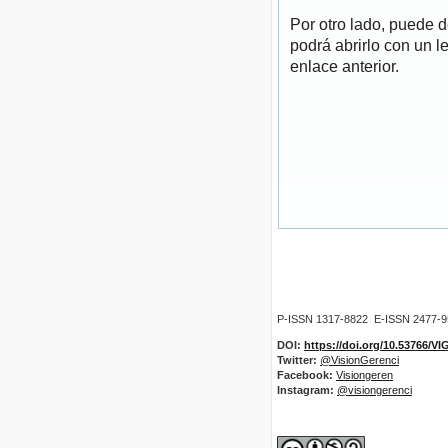
Por otro lado, puede 
podrá abrirlo con un l
enlace anterior.
P-ISSN 1317-8822 E-ISSN 2477-
DOI:
https://doi.org/10.53766/V
Twitter:
@VisionGerenci
Facebook:
Visiongeren
Instagram:
@visiongerenci