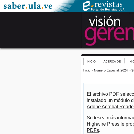
INICIO
ACERCA DE
INI
Inicio
>
Número Especial, 2024
>
S
El archivo PDF selecc
instalado un módulo d
Adobe Acrobat Reade
Si desea más informac
Highwire Press le pro
PDFs
.