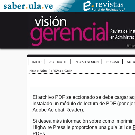
INICIO
ACERCA DE
INICIAR SESIÓN
BUSCAR
ACTU
Inicio
>
Núm. 2 (2024)
>
Celis
El archivo PDF seleccionado se debe cargar aqu
instalado un módulo de lectura de PDF (por eje
Adobe Acrobat Reader
).
Si desea más información sobre cómo imprimir, 
Highwire Press le proporciona una guía útil de
P
PDFs
.