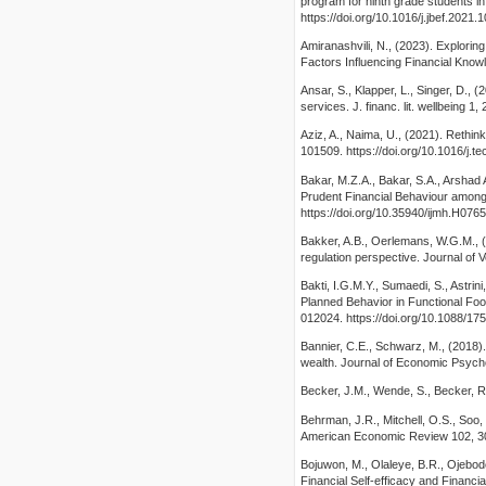
program for ninth grade students i
https://doi.org/10.1016/j.jbef.2021.
Amiranashvili, N., (2023). Explorin
Factors Influencing Financial Knowl
Ansar, S., Klapper, L., Singer, D., (
services. J. financ. lit. wellbeing 1
Aziz, A., Naima, U., (2021). Rethink
101509. https://doi.org/10.1016/j.
Bakar, M.Z.A., Bakar, S.A., Arsha
Prudent Financial Behaviour among 
https://doi.org/10.35940/ijmh.H076
Bakker, A.B., Oerlemans, W.G.M., (
regulation perspective. Journal of 
Bakti, I.G.M.Y., Sumaedi, S., Astri
Planned Behavior in Functional Foo
012024. https://doi.org/10.1088/1
Bannier, C.E., Schwarz, M., (2018).
wealth. Journal of Economic Psycho
Becker, J.M., Wende, S., Becker, 
Behrman, J.R., Mitchell, O.S., Soo,
American Economic Review 102, 300
Bojuwon, M., Olaleye, B.R., Ojebode
Financial Self-efficacy and Financ