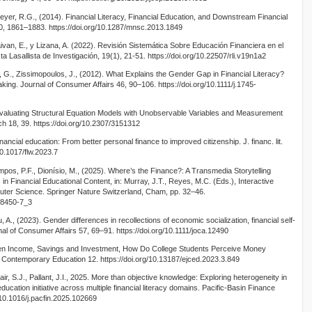
yer, R.G., (2014). Financial Literacy, Financial Education, and Downstream Financial
, 1861–1883. https://doi.org/10.1287/mnsc.2013.1849
ivan, E., y Lizana, A. (2022). Revisión Sistemática Sobre Educación Financiera en el
a Lasallista de Investigación, 19(1), 21-51. https://doi.org/10.22507/rli.v19n1a2
, G., Zissimopoulos, J., (2012). What Explains the Gender Gap in Financial Literacy?
ing. Journal of Consumer Affairs 46, 90–106. https://doi.org/10.1111/j.1745-
. Evaluating Structural Equation Models with Unobservable Variables and Measurement
ch 18, 39. https://doi.org/10.2307/3151312
nancial education: From better personal finance to improved citizenship. J. financ. lit.
10.1017/flw.2023.7
ampos, P.F., Dionísio, M., (2025). Where’s the Finance?: A Transmedia Storytelling
n Financial Educational Content, in: Murray, J.T., Reyes, M.C. (Eds.), Interactive
puter Science. Springer Nature Switzerland, Cham, pp. 32–46.
-78450-7_3
A., (2023). Gender differences in recollections of economic socialization, financial self‐
urnal of Consumer Affairs 57, 69–91. https://doi.org/10.1111/joca.12490
ween Income, Savings and Investment, How Do College Students Perceive Money
ontemporary Education 12. https://doi.org/10.13187/ejced.2023.3.849
r, S.J., Pallant, J.I., 2025. More than objective knowledge: Exploring heterogeneity in
education initiative across multiple financial literacy domains. Pacific-Basin Finance
/10.1016/j.pacfin.2025.102669