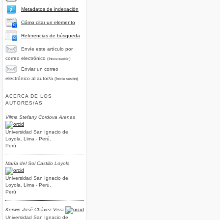
Metadatos de indexación
Cómo citar un elemento
Referencias de búsqueda
Envíe este artículo por
correo electrónico
(Inicie sesión)
Enviar un correo
electrónico al autor/a
(Inicie sesión)
ACERCA DE LOS
AUTORES/AS
Vilma Stefany Cordova Arenas
Universidad San Ignacio de
Loyola. Lima - Perú.
Perú
María del Sol Castillo Loyola
Universidad San Ignacio de
Loyola. Lima - Perú.
Perú
Kerwin José Chávez Vera
Universidad San Ignacio de