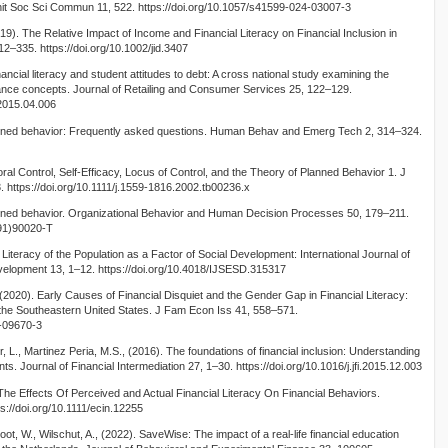
nit Soc Sci Commun 11, 522. https://doi.org/10.1057/s41599-024-03007-3
19). The Relative Impact of Income and Financial Literacy on Financial Inclusion in
12–335. https://doi.org/10.1002/jid.3407
ancial literacy and student attitudes to debt: A cross national study examining the
nance concepts. Journal of Retailing and Consumer Services 25, 122–129.
.2015.04.006
planned behavior: Frequently asked questions. Human Behav and Emerg Tech 2, 314–324.
oral Control, Self‐Efficacy, Locus of Control, and the Theory of Planned Behavior 1. J
. https://doi.org/10.1111/j.1559-1816.2002.tb00236.x
lanned behavior. Organizational Behavior and Human Decision Processes 50, 179–211.
(91)90020-T
 Literacy of the Population as a Factor of Social Development: International Journal of
velopment 13, 1–12. https://doi.org/10.4018/IJSESD.315317
, (2020). Early Causes of Financial Disquiet and the Gender Gap in Financial Literacy:
 the Southeastern United States. J Fam Econ Iss 41, 558–571.
0-09670-3
r, L., Martinez Peria, M.S., (2016). The foundations of financial inclusion: Understanding
. Journal of Financial Intermediation 27, 1–30. https://doi.org/10.1016/j.jfi.2015.12.003
 The Effects Of Perceived and Actual Financial Literacy On Financial Behaviors.
s://doi.org/10.1111/ecin.12255
ot, W., Wilschut, A., (2022). SaveWise: The impact of a real-life financial education