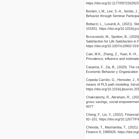
https://doi.org/10.1177/097226292
Borden, L.M., Lee, S.-A., Serido, J.
Behavior through Seminar Participa
Bottazzi, L., Lusardi, A., (2021). S
101831. https://doi.org/10.1016/j.j
Brzozowski, M., Spotton, B., (2020)
Satisfaction for Life Satisfaction 
https://doi.org/10.1007/s10902-01
Cain, M.K., Zhang, Z., Yuan, K.-H.,
Prevalence, influence and estimat
Carpena, F., Zia, B., (2020). The c
Economic Behavior y Organization 1
Cepeda Carrión, G., Henseler, J., R
means of PLS path modeling: Introd
https://doi.org/10.1016/j.jbusres.2
Chakraborty, R., Abraham, R., (2021
gross savings, social empowermen
0077
Cheng, F., Liu, Y., (2022). Financi
92–101. https://doi.org/10.12677/
Chinoda, T., Mashamba, T., (2021). 
Finance 9, 1986926. https://doi.o