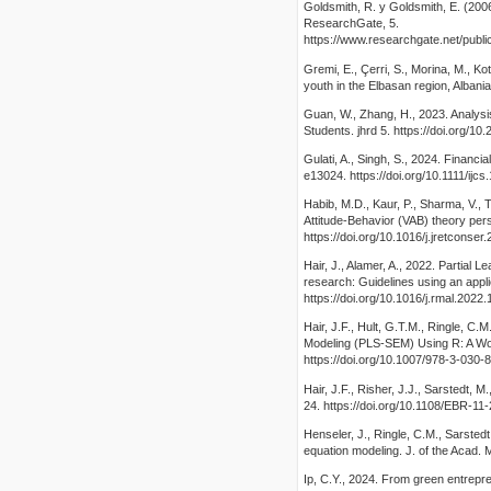
Goldsmith, R. y Goldsmith, E. (2006
ResearchGate, 5.
https://www.researchgate.net/pub
Gremi, E., Çerri, S., Morina, M., K
youth in the Elbasan region, Albania
Guan, W., Zhang, H., 2023. Analysi
Students. jhrd 5. https://doi.org/1
Gulati, A., Singh, S., 2024. Financ
e13024. https://doi.org/10.1111/ijcs
Habib, M.D., Kaur, P., Sharma, V., 
Attitude-Behavior (VAB) theory per
https://doi.org/10.1016/j.jretconse
Hair, J., Alamer, A., 2022. Partia
research: Guidelines using an appl
https://doi.org/10.1016/j.rmal.2022
Hair, J.F., Hult, G.T.M., Ringle, C.
Modeling (PLS-SEM) Using R: A Wor
https://doi.org/10.1007/978-3-030-
Hair, J.F., Risher, J.J., Sarstedt,
24. https://doi.org/10.1108/EBR-11
Henseler, J., Ringle, C.M., Sarstedt
equation modeling. J. of the Acad. 
Ip, C.Y., 2024. From green entrepre