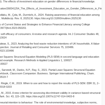
). The effects of investment education on gender differences in financial knowledge.
lication/268341254_The_Effects_of_Investment_Education_on_Gender_Differences_in_Finan
otollaku, M., Çela, M., Durmishi, A., 2024. Raising awareness of financial education among
. Multidiscip. Rev. 8, 2025130. https://doi.org/10.31893/multirev.2025130
s of Current Status and Strategies to Enhance Financial Literacy among College
0.23977/jhrd.2023.050201
ial self‐efficacy of consumers: A review and research agenda. Int J Consumer Studies 48,
.13024
Talwar, S., 2023. Analyzing the food waste reduction intentions of UK households. A Value-
spective. Journal of Retailing and Consumer Services 75, 103486.
r.2023.103486
l Least Squares Structural Equation Modeling (PLS-SEM) in second language and education
ied example. Research Methods in Applied Linguistics 1, 100027.
.100027
M., Sarstedt, M., Danks, N.P., Ray, S., 2021. Partial Least Squares Structural Equation
kbook, Classroom Companion: Business. Springer International Publishing, Cham.
80519-7
 M., Ringle, C.M., 2019. When to use and how to report the results of PLS-SEM. EBR 31, 2–
-2018-0203
, M., 2015. A new criterion for assessing discriminant validity in variance-based structural
Mark. Sci. 43, 115–135. https://doi.org/10.1007/s11747-014-0403-8
neurial intention to behaviour: The role of environmental knowledge, subjective norms,