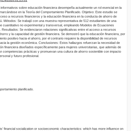
 informativos sobre educación financiera desempeña actualmente un rol esencial en la
marcándose en la Teoría del Comportamiento Planificado. Objetivo: Este estudio se
cceso a recursos financieros y la educación financiera en la conducta de ahorro de
rú. Métodos: Se trabajó con una muestra representativa de 512 estudiantes de una
ue cuantitativo no experimental y transversal, empleando Modelos de Ecuaciones
 Resultados: Se evidenciaron relaciones significativas entre el acceso a recursos
horro y la capacidad de gestión financiera. Se demostró que la educación financiera, por
nto positivo hacia el ahorro, por el contrario requiere la disponibilidad de recursos
 hacia la gestión económica. Conclusiones: Estos hallazgos refuerzan la necesidad de
n financiera diseñados específicamente para mujeres universitarias, que además de
can competencias prácticas y promuevan una cultura de ahorro sostenible con impacto
ersonal y futuro profesional.
portamiento planificado.
ts’ financial socialization or socioeconomic characteristics: which has more influence on