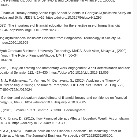
n the Netherlands. Journal of Behavioral and Experimental Finance 33, 100605.
100605
g Financial Literacy among Senior High School Students in Georgia: A Qualitative Study on
edge and Skills. JEBS 9, 1–16. https://doi.org/10.31578/jebs.v9i1.298
2023). The importance of financial education for the effective use of formal financial
, 28–46. https://doi.org/10.1017/flw.2023.5
ing digital financial inclusion: Evidence from Bangladesh. Technology in Society 64,
techsoc.2020.101509
d Ayub Graduate Business, University Technology MARA, Shah Alam, Malaysia., (2020).
Youth: The Role of Financial Attitude. IJMH 4, 30–34.
5.044820
2019). Daily job crafting and momentary work engagement: A self-determination and self-
Vocational Behavior 112, 417–430. https://doi.org/10.1016/j.jvb.2018.12.005
ni, N.J., Rakhmawati, T., Yarmen, M., Damayanti, S., (2020). Applying the Theory of
d Purchasing: a Young Consumers Perception. IOP Conf. Ser.: Mater. Sci. Eng. 722,
757-899X/722/1/012024
 Gender- and education-related effects of financial literacy and confidence on financial
logy 67, 66–86. https://doi.org/10.1016/j.joep.2018.05.005
R., (2015). SmartPLS 3.3. SmartPLS GmbH, Boenningstedt.
 C.K., Bravo, D., (2012). How Financial Literacy Affects Household Wealth Accumulation.
–304. https://doi.org/10.1257/aer.102.3.300
, A.A., (2023). Financial Inclusion and Financial Condition: The Mediating Effect of
ial Literacy. Vision: The Journal of Business Perspective 09722629231166200.