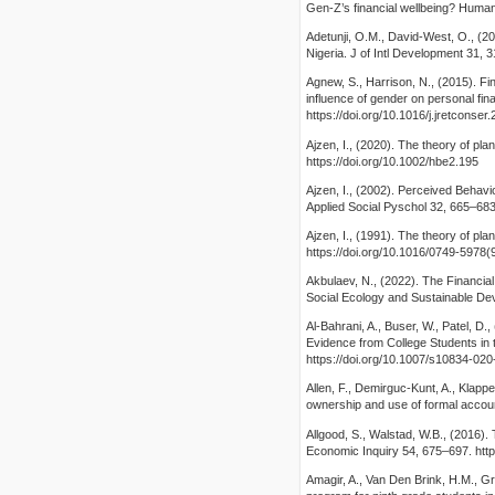
Gen-Z’s financial wellbeing? Huma
Adetunji, O.M., David‐West, O., (20
Nigeria. J of Intl Development 31, 3
Agnew, S., Harrison, N., (2015). Fin
influence of gender on personal fi
https://doi.org/10.1016/j.jretconser
Ajzen, I., (2020). The theory of 
https://doi.org/10.1002/hbe2.195
Ajzen, I., (2002). Perceived Behavi
Applied Social Pyschol 32, 665–683
Ajzen, I., (1991). The theory of p
https://doi.org/10.1016/0749-5978
Akbulaev, N., (2022). The Financial
Social Ecology and Sustainable De
Al-Bahrani, A., Buser, W., Patel, D.
Evidence from College Students in
https://doi.org/10.1007/s10834-02
Allen, F., Demirguc-Kunt, A., Klappe
ownership and use of formal accounts
Allgood, S., Walstad, W.B., (2016).
Economic Inquiry 54, 675–697. http
Amagir, A., Van Den Brink, H.M., Gro