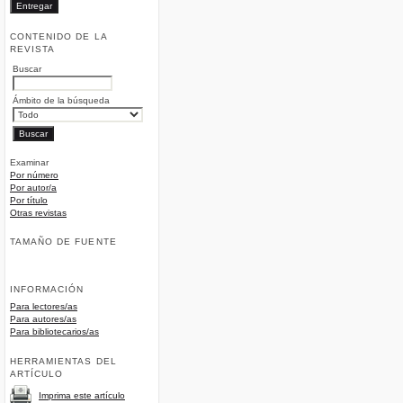
CONTENIDO DE LA
REVISTA
Buscar
Ámbito de la búsqueda
Examinar
Por número
Por autor/a
Por título
Otras revistas
TAMAÑO DE FUENTE
INFORMACIÓN
Para lectores/as
Para autores/as
Para bibliotecarios/as
HERRAMIENTAS DEL
ARTÍCULO
Imprima este artículo