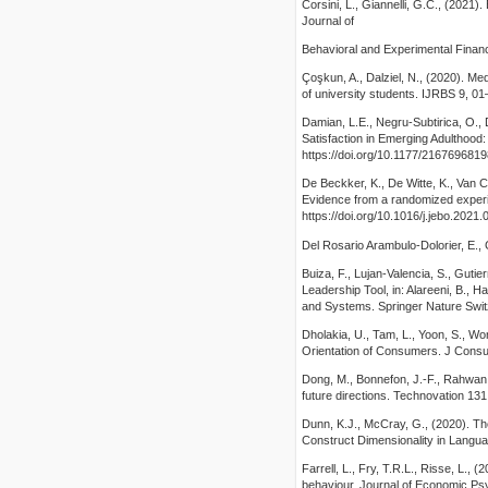
Corsini, L., Giannelli, G.C., (2021)
Journal of
Behavioral and Experimental Financ
Çoşkun, A., Dalziel, N., (2020). Med
of university students. IJRBS 9, 01–
Damian, L.E., Negru-Subtirica, O., 
Satisfaction in Emerging Adulthood:
https://doi.org/10.1177/216769681
De Beckker, K., De Witte, K., Van 
Evidence from a randomized experi
https://doi.org/10.1016/j.jebo.2021.
Del Rosario Arambulo-Dolorier, E.,
Buiza, F., Lujan-Valencia, S., Gutie
Leadership Tool, in: Alareeni, B., 
and Systems. Springer Nature Swit
Dholakia, U., Tam, L., Yoon, S., W
Orientation of Consumers. J Consu
Dong, M., Bonnefon, J.-F., Rahwan
future directions. Technovation 131
Dunn, K.J., McCray, G., (2020). The
Construct Dimensionality in Langua
Farrell, L., Fry, T.R.L., Risse, L., 
behaviour. Journal of Economic Psy