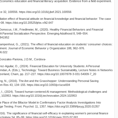
. Economics education and financial literacy acquisition: Evidence from a field experiment.
e 32, 100556. https://doi.org/10.1016/j.jbef.2021.100556
iation effect of financial attitude on financial knowledge and financial behavior: The case
08. https://doi.org/10.20525/ijrbs.v9i2.647
Domocus, I.M., Friedlmeier, M., (2020). Healthy Financial Behaviors and Financial
 A Parental Socialization Perspective. Emerging Adulthood 8, 548–554.
9841952
Campenhout, G., (2021). The effect of financial education on students’ consumer choices:
ment. Journal of Economic Behavior y Organization 188, 962–976.
06.022
 Gonzales-Pariona, J.D.M., Cordova-
rrez-Aguilar, O., (2024). Financial Education for University Students: A Personal
Hamdan, A. (Eds.), Technology: Toward Business Sustainability, Lecture Notes in Networks
zerland, Cham, pp. 217–227. https://doi.org/10.1007/978-3-031-54009-7_20
ong, N., (2016). The Ant and the Grasshopper: Understanding Personal Saving
m Res 43, 134–155. https://doi.org/10.1093/jcr/ucw004
, I., (2024). Toward human-centered AI management: Methodological challenges and
, 102953. https://doi.org/10.1016/j.technovation.2024.102953
 Place of the Bifactor Model in Confirmatory Factor Analysis Investigations Into
ge Testing. Front. Psychol. 11, 1357. https://doi.org/10.3389/fpsyg.2020.01357
(2016). The significance of financial self-efficacy in explaining women’s personal finance
chology 54, 85–99. https://doi.org/10.1016/j.joep.2015.07.001