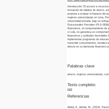
Introducción: El acceso a recursos
formación de hábitos de ahorro, en
propone a evaluar el impacto del a
mujeres universitarias en Lima, Pe
universidad privada, bajo un enfoq
Estructurales Parciales (PLS-SEM).
financieros, el comportamiento de a
sí sola, no garantiza un comportamie
financieros y actitudes favorables
implementar programas de educació
transmitir conocimientos, fortalez
directo en su bienestar financiero p
Palabras clave
ahorro; mujeres universitarias; com
Texto completo:
PDF
Referencias
Abdul, K., Akhtar, M., (2024). Paren