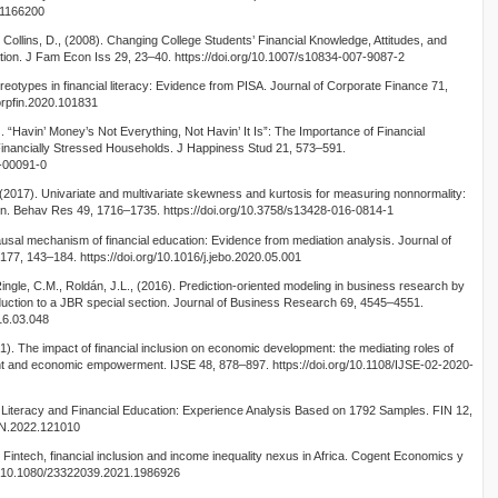
31166200
, Collins, D., (2008). Changing College Students’ Financial Knowledge, Attitudes, and
tion. J Fam Econ Iss 29, 23–40. https://doi.org/10.1007/s10834-007-9087-2
tereotypes in financial literacy: Evidence from PISA. Journal of Corporate Finance 71,
corpfin.2020.101831
. “Havin’ Money’s Not Everything, Not Havin’ It Is”: The Importance of Financial
in Financially Stressed Households. J Happiness Stud 21, 573–591.
9-00091-0
 (2017). Univariate and multivariate skewness and kurtosis for measuring nonnormality:
ion. Behav Res 49, 1716–1735. https://doi.org/10.3758/s13428-016-0814-1
ausal mechanism of financial education: Evidence from mediation analysis. Journal of
77, 143–184. https://doi.org/10.1016/j.jebo.2020.05.001
ingle, C.M., Roldán, J.L., (2016). Prediction-oriented modeling in business research by
uction to a JBR special section. Journal of Business Research 69, 4545–4551.
016.03.048
). The impact of financial inclusion on economic development: the mediating roles of
t and economic empowerment. IJSE 48, 878–897. https://doi.org/10.1108/IJSE-02-2020-
al Literacy and Financial Education: Experience Analysis Based on 1792 Samples. FIN 12,
FIN.2022.121010
Fintech, financial inclusion and income inequality nexus in Africa. Cogent Economics y
rg/10.1080/23322039.2021.1986926