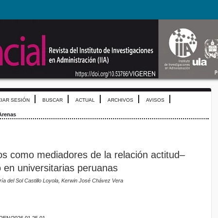
CIAR SESIÓN
BUSCAR
ACTUAL
ARCHIVOS
AVISOS
Arenas
os como mediadores de la relación actitud–
 en universitarias peruanas
ía del Sol Castillo Loyola, Kerwin José Chávez Vera
EREN/2026.01.25.01