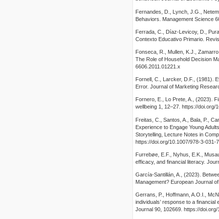
Fernandes, D., Lynch, J.G., Neteme
Behaviors. Management Science 60
Ferrada, C., Díaz-Levicoy, D., Pura
Contexto Educativo Primario. Revist
Fonseca, R., Mullen, K.J., Zamarro
The Role of Household Decision Mak
6606.2011.01221.x
Fornell, C., Larcker, D.F., (1981)
Error. Journal of Marketing Resear
Fornero, E., Lo Prete, A., (2023). Fi
wellbeing 1, 12–27. https://doi.org/
Freitas, C., Santos, A., Bala, P., C
Experience to Engage Young Adults i
Storytelling, Lecture Notes in Com
https://doi.org/10.1007/978-3-031
Furrebøe, E.F., Nyhus, E.K., Musau, 
efficacy, and financial literacy. Jo
García-Santillán, A., (2023). Bet
Management? European Journal of C
Gerrans, P., Hoffmann, A.O.I., McNai
individuals’ response to a financial 
Journal 90, 102669. https://doi.org