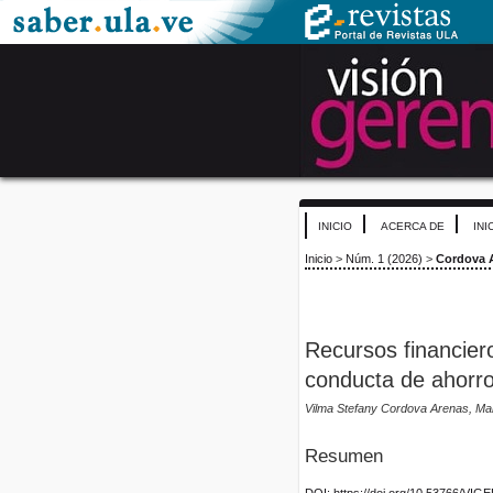
INICIO
ACERCA DE
INI
Inicio
>
Núm. 1 (2026)
>
Cordova 
Recursos financier
conducta de ahorro
Vilma Stefany Cordova Arenas, Mar
Resumen
DOI: https://doi.org/10.53766/VIG