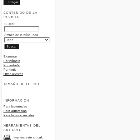
CONTENIDO DE LA
REVISTA
Buscar
Ámbito de la búsqueda
Examinar
Por número
Por autor/a
Por título
Otras revistas
TAMAÑO DE FUENTE
INFORMACIÓN
Para lectores/as
Para autores/as
Para bibliotecarios/as
HERRAMIENTAS DEL
ARTÍCULO
Imprima este artículo