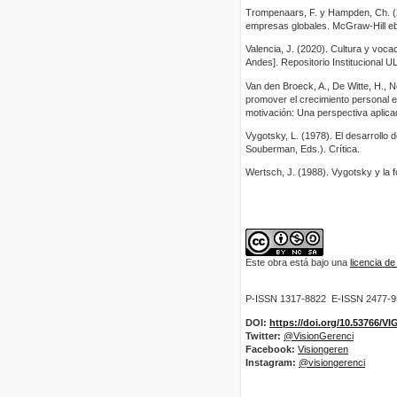
Trompenaars, F. y Hampden, Ch. (2
empresas globales. McGraw-Hill e
Valencia, J. (2020). Cultura y voca
Andes]. Repositorio Institucional U
Van den Broeck, A., De Witte, H., N
promover el crecimiento personal e
motivación: Una perspectiva aplicad
Vygotsky, L. (1978). El desarrollo 
Souberman, Eds.). Crítica.
Wertsch, J. (1988). Vygotsky y la f
Este obra está bajo una
licencia d
P-ISSN 1317-8822 E-ISSN 2477-
DOI:
https://doi.org/10.53766/V
Twitter:
@VisionGerenci
Facebook:
Visiongeren
Instagram:
@visiongerenci