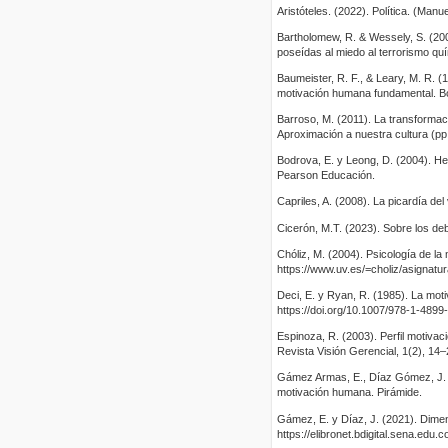
Aristóteles. (2022). Política. (Man
Bartholomew, R. & Wessely, S. (20
poseídas al miedo al terrorismo quím
Baumeister, R. F., & Leary, M. R. 
motivación humana fundamental. Bol
Barroso, M. (2011). La transformac
Aproximación a nuestra cultura (pp
Bodrova, E. y Leong, D. (2004). He
Pearson Educación.
Capriles, A. (2008). La picardía del
Cicerón, M.T. (2023). Sobre los deb
Chóliz, M. (2004). Psicología de la
https://www.uv.es/=choliz/asignat
Deci, E. y Ryan, R. (1985). La mot
https://doi.org/10.1007/978-1-4899
Espinoza, R. (2003). Perfil motivac
Revista Visión Gerencial, 1(2), 14
Gámez Armas, E., Díaz Gómez, J. M
motivación humana. Pirámide.
Gámez, E. y Díaz, J. (2021). Dime
https://elibronet.bdigital.sena.edu.