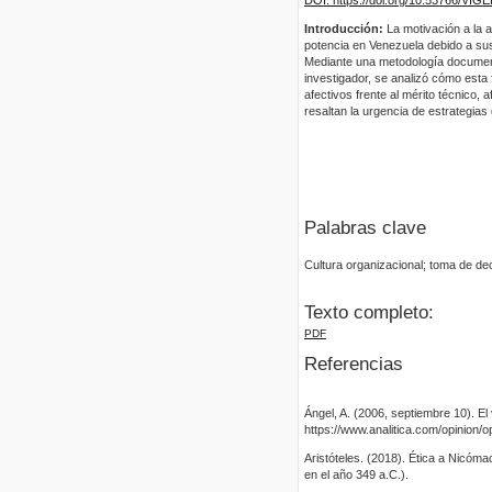
Introducción:
La motivación a la a
potencia en Venezuela debido a sus 
Mediante una metodología document
investigador, se analizó cómo esta 
afectivos frente al mérito técnico, 
resaltan la urgencia de estrategias 
Palabras clave
Cultura organizacional; toma de dec
Texto completo:
PDF
Referencias
Ángel, A. (2006, septiembre 10). El v
https://www.analitica.com/opinion/opi
Aristóteles. (2018). Ética a Nicóm
en el año 349 a.C.).