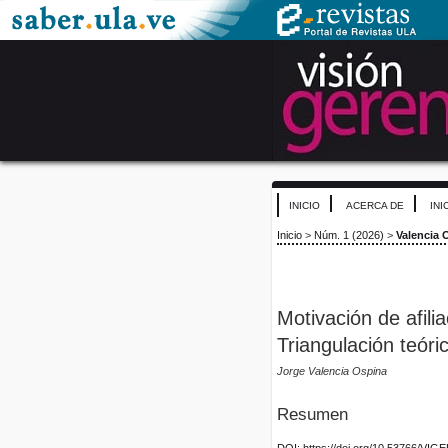
INICIO
ACERCA DE
INI
Inicio
>
Núm. 1 (2026)
>
Valencia 
Motivación de afili
Triangulación teóri
Jorge Valencia Ospina
Resumen
DOI: https://doi.org/10.53766/VIG