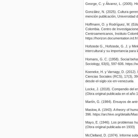
George, C. y Álvarez, L. (2005). H
González, N. (2025). Cultura geren
mención publicación, Universidad 
Hoffmann, O. y Rodríguez, M. (Eds.)
Colombia. Centro de Investigacione
Centroamericanos, Instituto Colomb
https://horizon.documentation.ird.f
Hofstede G., Hofstede, G. J. y Min
intercultural y su importancia para
Homans, G. C. (1958). Social beha
Sociology, 63(6), 597-606. http
Koeneke, H. y Varnagy, D. (2012). 
Ciencias Sociales (RCS), 17(3), 39
desde-el-siglo-xix-en-venezuela
Locke, J. (2018). Compendio del en
(Obra original publicada en el año 
Martín, G. (1984). Ensayos de antr
Maslow, A. (1943). A theory of hum
396. https://archive.org/details
Mayo, E. (1946). Los problemas hum
(Obra original publicada en 1933)
McClelland, D. (1974). Informe sob