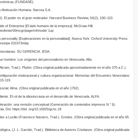
Económicas (FUNDASE).
 la Motivación Humana. Narcea S.A.
). El poder es el gran motivador. Harvard Business Review, 54(2), 100–110.
de of Enterprise [El lado humano de la empresa]. McGraw-Hill.
sideofenter00mcgr/page/n4/mode/ 1up
n personality [Exploraciones en la personalidad]. Nueva York: Oxford University Press.
ationsinpe 031973mbp
enezolanas: SU GERENCIA. IESA.
o un hombre: Los orígenes del personalismo en Venezuela. Alfa.
a Akram, Trad.). Plutón. (Obra original publicada aproximadamente en el año 370 a.C.).
onfiguración motivacional y cultura organizacional. Memorias del Encuentro Venezolano
15-119.
social. Alma. (Obra original publicada en el año 1762).
diente. El rol de la idiosincrasia en el desarrollo de Venezuela. ALFA.
ivación: una revisión conceptual (Generación de contenidos impresos N.° 6).
a. Doi: https://doi. org/10.16925/gcnc.18
les a Lucilio (Francisco Navarro, Trad.). Gredos. (Obra original publicada en el año 65
gica. (J. L. Garrido, Trad.). Biblioteca de Autores Cristianos. (Obra original publicada