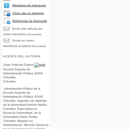
Metadatos de indexación
Cómo citar un elemento
Referencias de búsqueda
Envíe este artículo por
correo electrónico
(Inicie sesión)
Enviar un correo
electrónico al autor/a
(Inicie sesión)
ACERCA DEL AUTOR/A
Jorge Valencia Ospina
Escuela Superior de
Administración Pública -ESAP,
Colombia.
Colombia
Administrador Público de la
Escuela Superior de
Administración Pública -ESAP,
Colombia. Ingeniero de sistemas
de la Universidad António Nariño-
Colombia. Especialista en
Docencia Universitaria, de la
Universidad Santo Tomás-
Colombia. Magister en
Administración -Mención Gerencia-
de la Universidad de Los Andes,