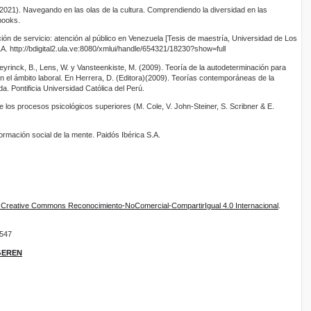
021). Navegando en las olas de la cultura. Comprendiendo la diversidad en las
books.
ción de servicio: atención al público en Venezuela [Tesis de maestría, Universidad de Los
LA. http://bdigital2.ula.ve:8080/xmlui/handle/654321/18230?show=full
eyrinck, B., Lens, W. y Vansteenkiste, M. (2009). Teoría de la autodeterminación para
n el ámbito laboral. En Herrera, D. (Editora)(2009). Teorías contemporáneas de la
a. Pontificia Universidad Católica del Perú.
de los procesos psicológicos superiores (M. Cole, V. John-Steiner, S. Scribner & E.
ormación social de la mente. Paidós Ibérica S.A.
e Creative Commons Reconocimiento-NoComercial-CompartirIgual 4.0 Internacional
.
9547
IGEREN