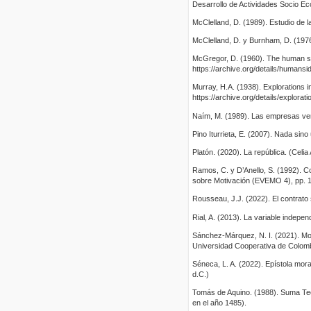
Desarrollo de Actividades Socio 
McClelland, D. (1989). Estudio de
McClelland, D. y Burnham, D. (1976
McGregor, D. (1960). The human si
https://archive.org/details/human
Murray, H.A. (1938). Explorations i
https://archive.org/details/explor
Naím, M. (1989). Las empresas v
Pino Iturrieta, E. (2007). Nada sin
Platón. (2020). La república. (Celi
Ramos, C. y D’Anello, S. (1992). C
sobre Motivación (EVEMO 4), pp. 1
Rousseau, J.J. (2022). El contrato 
Rial, A. (2013). La variable indepen
Sánchez-Márquez, N. I. (2021). Mot
Universidad Cooperativa de Colombi
Séneca, L. A. (2022). Epístola mora
d.C.)
Tomás de Aquino. (1988). Suma Teoló
en el año 1485).