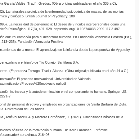
uela García Valdés, Trad.). Gredos. (Obra original publicada en el año 335 a.C).
02). La naturaleza proteica de la enfermedad psicogénica de masas: de las monjas
ico y biológico. British Journal of Psychiatry, 180
(1995). La necesidad de pertenencia: El deseo de vínculos interpersonales como una
etín Psicológico, 117(3), 497–529. https://doi.org/10.1037/0033-2909.117.3.497
ión cultural como vía para el desarrollo humano. En Fundación Venezuela Positiva (Ed.),
. 213–236). Fundación Venezuela Positiva.
rramientas de la mente: El aprendizaje en la infancia desde la perspectiva de Vygotsky.
 venezolano o el triunfo de Tío Conejo. Santillana S.A.
eres. (Esperanza Torrego, Trad.). Alianza. (Obra original publicada en el año 44 a.C.).
 motivación: El proceso motivacional. Universidad de Valencia.
uras/motivacion/Proceso%20motivacio nal.pdf
ivación intrínseca y la autodeterminación en el comportamiento humano. Springer US.
-2271-7
ional del personal directivo y empleado en organizaciones de Santa Bárbara del Zulia.
–23. Universidad de Los Andes.
., Ardèvol Abreu, A. y Marrero Hernández, H. (2021). Dimensiones básicas de la
nsiones básicas de la motivación humana. Difusora Larousse - Pirámide.
co/es/ereader/ senavirtual/ 216406