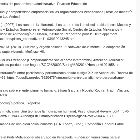
istoria del pensamiento administrativo. Pearson Educación.
cial y competitividad empresarial en las organizaciones venezolanas [Tesis de maestría-
de Los Andes].
. (2007). Los retos de la diferencia: Los actores de la multiculturalidad entre México y
s y Estudios Superiores en Antropología Social, Centro de Estudios Mexicanos y
iano de Antropología e Historia, Institut de Recherche pour le Développement.
r/exl-doc/pleins_textes/divers11-03/010043245.pdf
kov, M. (2010). Culturas y organizaciones: El software de la mente. La cooperación
 la supervivencia. McGraw-Hill.
vior as Exchange [Comportamiento social como intercambio]. American Journal of
s://web.ics.purdue.edu/~hoganr/SOC%20602/Spring%202014/Homans%201958.pdf
Interacción entre partidismo y personalismo desde el siglo XIX en Venezuela. Revista de
–69. https://docslib.org/doc/3620475/interacción-entre-partidismo-y-personalismo-
sayo sobre el entendimiento humano. (Juan García y Rogelio Rovira, Trad.). Alianza.
1690).
opología política. Tropykos.
an motivation [Una teoría de la motivación humana]. Psychological Review, 50(4), 370-
/MaslowA.H.1943. ATheoryOfHumanMotivation.PsychologicalReview504370-396.
anos de una civilización industrial (J. A. López, Trad.). Compañía General Fabril.
re el Perfil Motivacional observado en Venezuela. Fundación venezolana para el