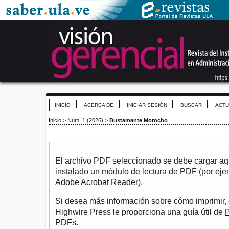
INICIO
ACERCA DE
INICIAR SESIÓN
BUSCAR
ACTU
Inicio
>
Núm. 1 (2026)
>
Bustamante Morocho
El archivo PDF seleccionado se debe cargar aqu
instalado un módulo de lectura de PDF (por eje
Adobe Acrobat Reader
).
Si desea más información sobre cómo imprimir, 
Highwire Press le proporciona una guía útil de
P
PDFs
.