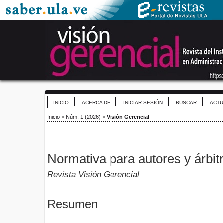
INICIO
ACERCA DE
INICIAR SESIÓN
BUSCAR
ACTU
Inicio
>
Núm. 1 (2026)
>
Visión Gerencial
Normativa para autores y árbit
Revista Visión Gerencial
Resumen