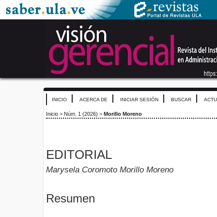
INICIO
ACERCA DE
INICIAR SESIÓN
BUSCAR
ACTU
Inicio
>
Núm. 1 (2026)
>
Morillo Moreno
EDITORIAL
Marysela Coromoto Morillo Moreno
Resumen