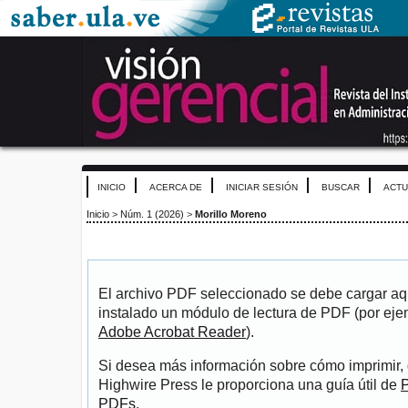
INICIO
ACERCA DE
INICIAR SESIÓN
BUSCAR
ACTU
Inicio
>
Núm. 1 (2026)
>
Morillo Moreno
El archivo PDF seleccionado se debe cargar aqu
instalado un módulo de lectura de PDF (por eje
Adobe Acrobat Reader
).
Si desea más información sobre cómo imprimir, 
Highwire Press le proporciona una guía útil de
P
PDFs
.