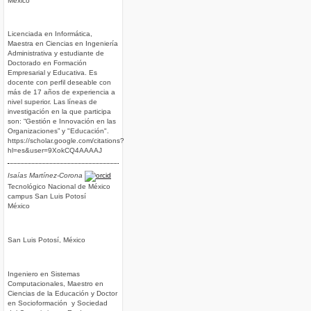
México
Licenciada en Informática,
Maestra en Ciencias en Ingeniería
Administrativa y estudiante de
Doctorado en Formación
Empresarial y Educativa. Es
docente con perfil deseable con
más de 17 años de experiencia a
nivel superior. Las líneas de
investigación en la que participa
son: “Gestión e Innovación en las
Organizaciones” y "Educación".
https://scholar.google.com/citations?
hl=es&user=9XokCQ4AAAAJ
Isaías Martínez-Corona
Tecnológico Nacional de México
campus San Luis Potosí
México
San Luis Potosí, México
Ingeniero en Sistemas
Computacionales, Maestro en
Ciencias de la Educación y Doctor
en Socioformación y Sociedad