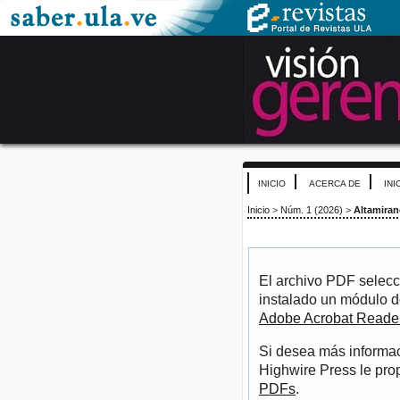
INICIO
ACERCA DE
INI
Inicio
>
Núm. 1 (2026)
>
Altamira
El archivo PDF selecc
instalado un módulo d
Adobe Acrobat Reade
Si desea más informac
Highwire Press le pro
PDFs
.