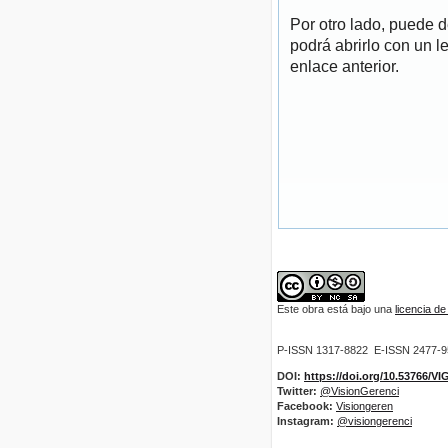
Por otro lado, puede 
podrá abrirlo con un l
enlace anterior.
Este obra está bajo una
licencia d
P-ISSN 1317-8822 E-ISSN 2477-
DOI:
https://doi.org/10.53766/V
Twitter:
@VisionGerenci
Facebook:
Visiongeren
Instagram:
@visiongerenci