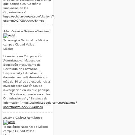
que participa es “Gestión e
Innovación en las
Organizaciones”.
https://scholar.google.com/citations?
user=m9y2PGkAAAAJ&hl=es
Alba Veronica Balderas-Sánchez
Tecnológico Nacional de México
campus Ciudad Valles
México
Licenciada en Computación
Administrativa, Maestra en
Educación y estudiante de
Doctorado en Formación
Empresarial y Educativa. Es
docente con perfil deseable con
más de 30 años de experiencia a
nivel superior. Las líneas de
investigación en las que participa
son: “Gestión e Innovación en las
Organizaciones” y "Sistemas de
Información".
https://scholar.google.com.mx/citations?
user=thDswBcAAAAJ&hl=es
Marlene Chávez-Hernández
Tecnológico Nacional de México
campus Ciudad Valles