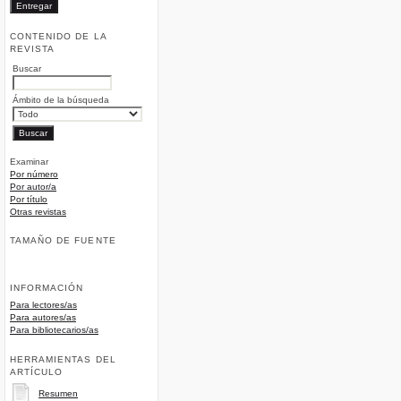
CONTENIDO DE LA
REVISTA
Buscar
Ámbito de la búsqueda
Examinar
Por número
Por autor/a
Por título
Otras revistas
TAMAÑO DE FUENTE
INFORMACIÓN
Para lectores/as
Para autores/as
Para bibliotecarios/as
HERRAMIENTAS DEL
ARTÍCULO
Resumen