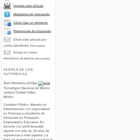
Imprima este artículo
Metadatos de indexación
Cómo citar un elemento
Referencias de búsqueda
Envíe este artículo por
correo electrónico
(Inicie sesión)
Enviar un correo
electrónico al autor/a
(Inicie sesión)
ACERCA DE LOS
AUTORES/AS
Raúl Altamirano-Zúñiga
Tecnológico Nacional de México
campus Ciudad Valles.
México
Contador Público, Maestro en
Administración con especialidad
en Finanzas y estudiante de
Doctorado en Formación
Empresarial y Educativa. Es
docente con perfil deseable
vigente con más de 29 años de
experiencia a nivel superior. La
línea de investigación actual en la