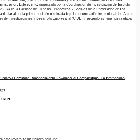
nistración. Este evento, organizado por la Coordinación de Investigación del Instituto
ón (IIA) de la Facultad de Ciencias Económicas y Sociales de la Universidad de Los
articular al ser la primera edición celebrada bajo la denominación institucional de IIA, tras
ntro de Investigaciones y Desarrollo Empresarial (CIDE), marcando así una nueva etapa
e Creative Commons Reconocimiento-NoComercial-CompartirIgual 4.0 Internacional
.
9547
IGEREN
 esta revista se distribuyen bajo una