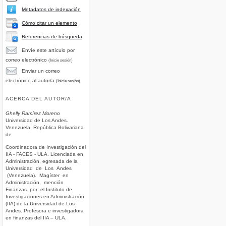
Metadatos de indexación
Cómo citar un elemento
Referencias de búsqueda
Envíe este artículo por
correo electrónico
(Inicie sesión)
Enviar un correo
electrónico al autor/a
(Inicie sesión)
ACERCA DEL AUTOR/A
Ghelly Ramírez Moreno
Universidad de Los Andes.
Venezuela, República Bolivariana
de
Coordinadora de Investigación del
IIA - FACES - ULA. Licenciada en
Administración, egresada de la
Universidad de Los Andes
(Venezuela). Magíster en
Administración, mención
Finanzas por el Instituto de
Investigaciones en Administración
(IIA) de la Universidad de Los
Andes. Profesora e investigadora
en finanzas del IIA – ULA.