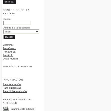
CONTENIDO DE LA
REVISTA
Buscar
Ámbito de la búsqueda
Examinar
Por número
Por autor/a
Por título
Otras revistas
TAMAÑO DE FUENTE
INFORMACIÓN
Para lectores/as
Para autores/as
Para bibliotecarios/as
HERRAMIENTAS DEL
ARTÍCULO
Imprima este artículo