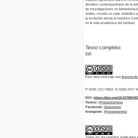
desafíos contemporáneos de la admi
de Investigaciones en Administraci
Andes, revistió un valor simbólico p
la evolución desde el histórico Ce
en la vida académica del Instituto.
Texto completo:
PDF
Este obra está bajo una
licencia d
P-ISSN 1317-8822 E-ISSN 2477-
DOI:
https://doi.org/10.53766/V
Twitter:
@VisionGerenci
Facebook:
Visiongeren
Instagram:
@visiongerenci
Todos los documentos publicados en