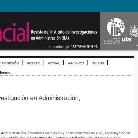
CIAR SESIÓN
BUSCAR
ACTUAL
ARCHIVOS
AVISOS
Moreno
estigación en Administración,
n Administración
, celebradas los días 26 y 27 de noviembre de 2025, constituyeron un
uentro académico, el intercambio de saberes y la reflexión colectiva en torno a los