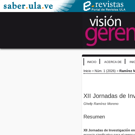
INICIO
ACERCA DE
INI
Inicio
>
Núm. 1 (2026)
>
Ramírez 
XII Jornadas de Inv
Ghelly Ramírez Moreno
Resumen
XII Jornadas de Investigación e
espacio significativo para el reenc