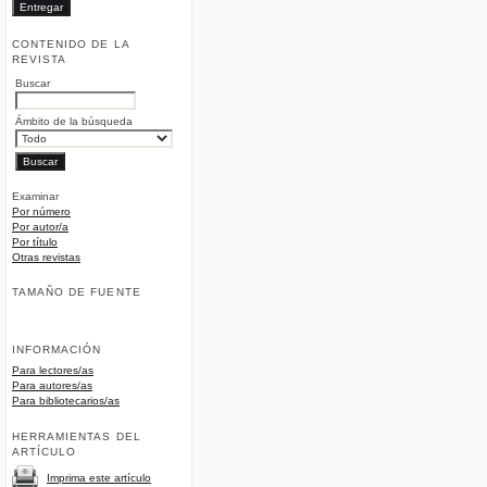
CONTENIDO DE LA
REVISTA
Buscar
Ámbito de la búsqueda
Examinar
Por número
Por autor/a
Por título
Otras revistas
TAMAÑO DE FUENTE
INFORMACIÓN
Para lectores/as
Para autores/as
Para bibliotecarios/as
HERRAMIENTAS DEL
ARTÍCULO
Imprima este artículo