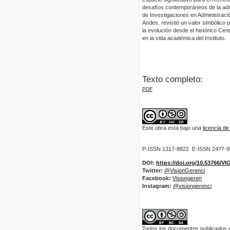
desafíos contemporáneos de la admi
de Investigaciones en Administraci
Andes, revistió un valor simbólico p
la evolución desde el histórico Ce
en la vida académica del Instituto.
Texto completo:
PDF
Este obra está bajo una
licencia d
P-ISSN 1317-8822 E-ISSN 2477-
DOI:
https://doi.org/10.53766/V
Twitter:
@VisionGerenci
Facebook:
Visiongeren
Instagram:
@visiongerenci
Todos los documentos publicados en