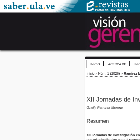
INICIO
ACERCA DE
INI
Inicio
>
Núm. 1 (2026)
>
Ramírez 
XII Jornadas de Inv
Ghelly Ramírez Moreno
Resumen
XII Jornadas de Investigación e
espacio significativo para el reenc