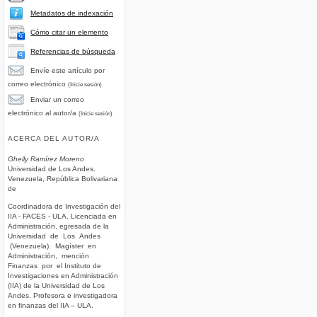
Metadatos de indexación
Cómo citar un elemento
Referencias de búsqueda
Envíe este artículo por
correo electrónico
(Inicie sesión)
Enviar un correo
electrónico al autor/a
(Inicie sesión)
ACERCA DEL AUTOR/A
Ghelly Ramírez Moreno
Universidad de Los Andes.
Venezuela, República Bolivariana
de
Coordinadora de Investigación del
IIA - FACES - ULA. Licenciada en
Administración, egresada de la
Universidad de Los Andes
(Venezuela). Magíster en
Administración, mención
Finanzas por el Instituto de
Investigaciones en Administración
(IIA) de la Universidad de Los
Andes. Profesora e investigadora
en finanzas del IIA – ULA.