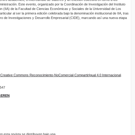
nistración. Este evento, organizado por la Coordinación de Investigación del Instituto
ón (IIA) de la Facultad de Ciencias Económicas y Sociales de la Universidad de Los
articular al ser la primera edición celebrada bajo la denominación institucional de IIA, tras
ntro de Investigaciones y Desarrollo Empresarial (CIDE), marcando así una nueva etapa
e Creative Commons Reconocimiento-NoComercial-CompartirIgual 4.0 Internacional
.
9547
IGEREN
 esta revista se distribuyen bajo una