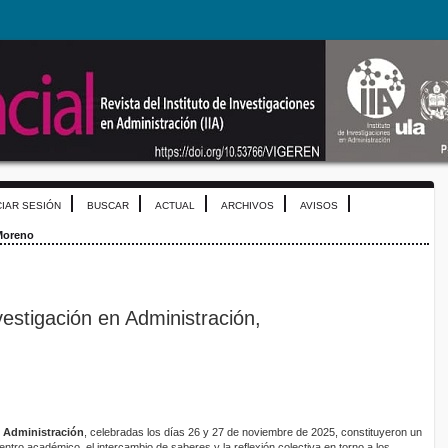
CIAR SESIÓN
BUSCAR
ACTUAL
ARCHIVOS
AVISOS
Moreno
estigación en Administración,
n Administración
, celebradas los días 26 y 27 de noviembre de 2025, constituyeron un
uentro académico, el intercambio de saberes y la reflexión colectiva en torno a los