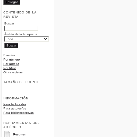
CONTENIDO DE LA
REVISTA
Buscar
Ámbito de la búsqueda
Examinar
Por número
Por autor/a
Por título
Otras revistas
TAMAÑO DE FUENTE
INFORMACIÓN
Para lectores/as
Para autores/as
Para bibliotecarios/as
HERRAMIENTAS DEL
ARTÍCULO
Resumen