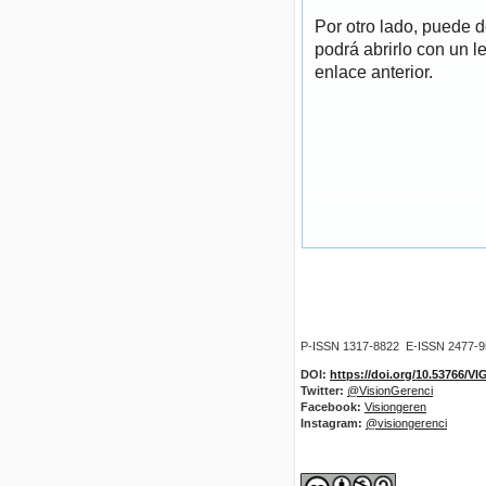
Por otro lado, puede 
podrá abrirlo con un l
enlace anterior.
P-ISSN 1317-8822 E-ISSN 2477-
DOI:
https://doi.org/10.53766/V
Twitter:
@VisionGerenci
Facebook:
Visiongeren
Instagram:
@visiongerenci