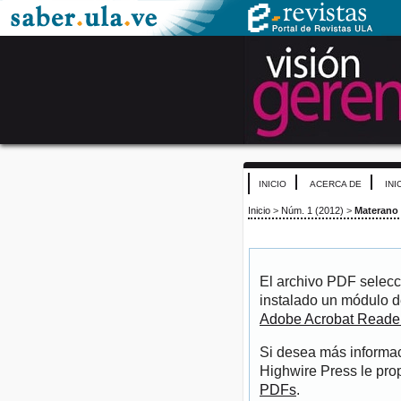
INICIO
ACERCA DE
INI
Inicio
>
Núm. 1 (2012)
>
Materano
El archivo PDF selecc
instalado un módulo d
Adobe Acrobat Reade
Si desea más informac
Highwire Press le pro
PDFs
.