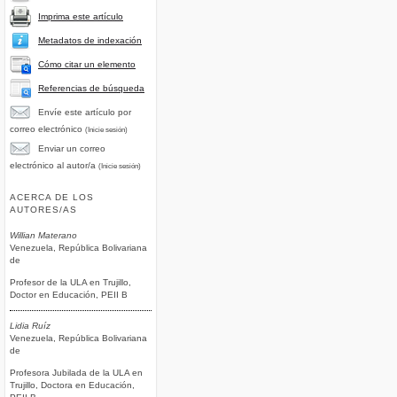
Imprima este artículo
Metadatos de indexación
Cómo citar un elemento
Referencias de búsqueda
Envíe este artículo por
correo electrónico
(Inicie sesión)
Enviar un correo
electrónico al autor/a
(Inicie sesión)
ACERCA DE LOS
AUTORES/AS
Willian Materano
Venezuela, República Bolivariana
de
Profesor de la ULA en Trujillo,
Doctor en Educación, PEII B
Lidia Ruíz
Venezuela, República Bolivariana
de
Profesora Jubilada de la ULA en
Trujillo, Doctora en Educación,