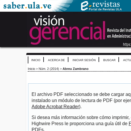
INICIO
ACERCA DE
INICIAR SESIÓN
BUSCAR
ACTU
Inicio
>
Núm. 2 (2014)
>
Abreu Zambrano
El archivo PDF seleccionado se debe cargar aqu
instalado un módulo de lectura de PDF (por eje
Adobe Acrobat Reader
).
Si desea más información sobre cómo imprimir, 
Highwire Press le proporciona una guía útil de
P
PDFs
.