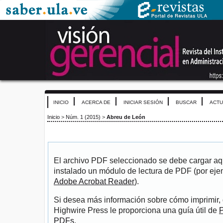
INICIO
ACERCA DE
INICIAR SESIÓN
BUSCAR
ACTU
Inicio
>
Núm. 1 (2015)
>
Abreu de León
El archivo PDF seleccionado se debe cargar aqu
instalado un módulo de lectura de PDF (por eje
Adobe Acrobat Reader
).
Si desea más información sobre cómo imprimir, 
Highwire Press le proporciona una guía útil de
P
PDFs
.