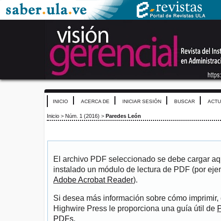
INICIO
ACERCA DE
INICIAR SESIÓN
BUSCAR
ACTU
Inicio
>
Núm. 1 (2016)
>
Paredes León
El archivo PDF seleccionado se debe cargar aqu
instalado un módulo de lectura de PDF (por eje
Adobe Acrobat Reader
).
Si desea más información sobre cómo imprimir, 
Highwire Press le proporciona una guía útil de
P
PDFs
.