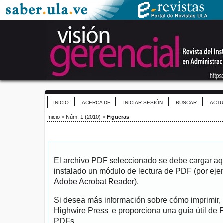
INICIO
ACERCA DE
INICIAR SESIÓN
BUSCAR
ACTU
Inicio
>
Núm. 1 (2010)
>
Figueras
El archivo PDF seleccionado se debe cargar aqu
instalado un módulo de lectura de PDF (por eje
Adobe Acrobat Reader
).
Si desea más información sobre cómo imprimir, 
Highwire Press le proporciona una guía útil de
P
PDFs
.