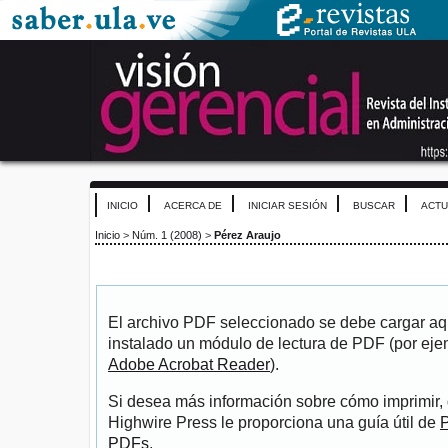
INICIO
ACERCA DE
INICIAR SESIÓN
BUSCAR
ACTU
Inicio
>
Núm. 1 (2008)
>
Pérez Araujo
El archivo PDF seleccionado se debe cargar aqu
instalado un módulo de lectura de PDF (por eje
Adobe Acrobat Reader
).
Si desea más información sobre cómo imprimir, 
Highwire Press le proporciona una guía útil de
P
PDFs
.