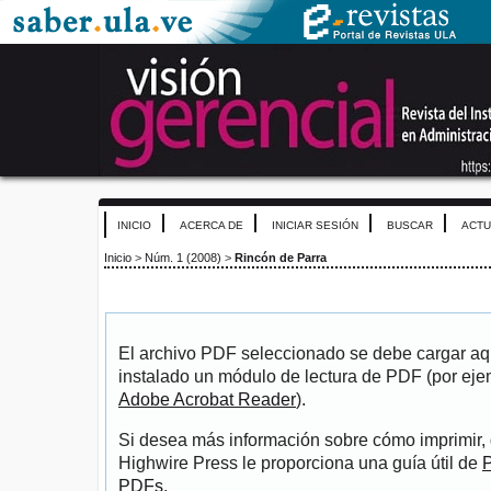
INICIO
ACERCA DE
INICIAR SESIÓN
BUSCAR
ACTU
Inicio
>
Núm. 1 (2008)
>
Rincón de Parra
El archivo PDF seleccionado se debe cargar aqu
instalado un módulo de lectura de PDF (por eje
Adobe Acrobat Reader
).
Si desea más información sobre cómo imprimir, 
Highwire Press le proporciona una guía útil de
P
PDFs
.