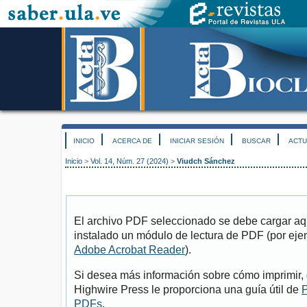
INICIO
ACERCA DE
INICIAR SESIÓN
BUSCAR
ACTU
Inicio
>
Vol. 14, Núm. 27 (2024)
>
Viudch Sánchez
El archivo PDF seleccionado se debe cargar aqu
instalado un módulo de lectura de PDF (por eje
Adobe Acrobat Reader
).
Si desea más información sobre cómo imprimir, 
Highwire Press le proporciona una guía útil de
P
PDFs
.