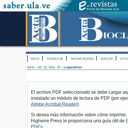
INICIO
ACERCA DE
INICIAR SESIÓN
BUSCAR
ACTU
Inicio
>
Vol. 15, Núm. 30
>
Loganathan
El archivo PDF seleccionado se debe cargar aqu
instalado un módulo de lectura de PDF (por eje
Adobe Acrobat Reader
).
Si desea más información sobre cómo imprimir, 
Highwire Press le proporciona una guía útil de
P
PDFs
.