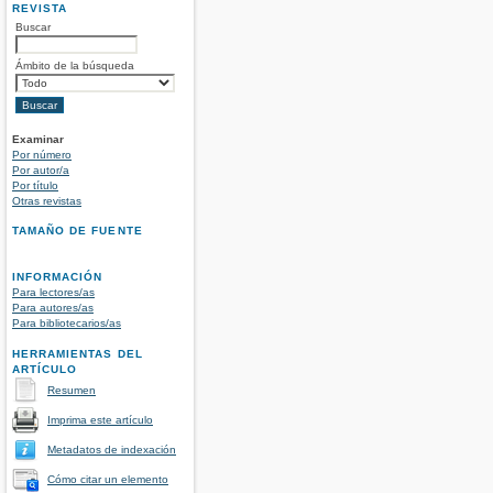
REVISTA
Buscar
Ámbito de la búsqueda
Examinar
Por número
Por autor/a
Por título
Otras revistas
TAMAÑO DE FUENTE
INFORMACIÓN
Para lectores/as
Para autores/as
Para bibliotecarios/as
HERRAMIENTAS DEL
ARTÍCULO
Resumen
Imprima este artículo
Metadatos de indexación
Cómo citar un elemento