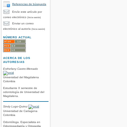
Referencias de búsqueda
Envíe este artículo por
correo electrónico
(Inicie sesión)
Enviar un correo
electrónico al autor/a
(Inicie sesión)
NÚMERO ACTUAL
ACERCA DE LOS
AUTORES/AS
Esthefany Castro-Mercado
Universidad del Magdalena
Colombia
Estudiante X semestre de
odontología de Universidad del
Magdalena.
Sindy Lugo-Quiroz
Universidad de Cartagena
Colombia
Odontóloga. Especialista en
Odontopediatría y Ortopedia