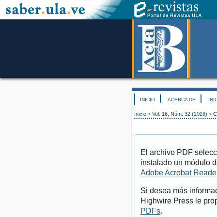
INICIO
ACERCA DE
INI
Inicio
>
Vol. 16, Núm. 32 (2026)
>
C
El archivo PDF selecc
instalado un módulo d
Adobe Acrobat Reade
Si desea más informac
Highwire Press le pro
PDFs
.