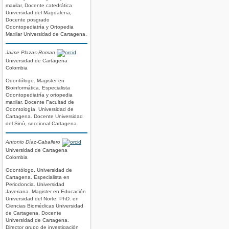
maxilar, Docente catedrática
Universidad del Magdalena,
Docente posgrado
Odontopediatría y Ortopedia
Maxilar Universidad de Cartagena.
Jaime Plazas-Roman
Universidad de Cartagena
Colombia
Odontólogo. Magister en
Bioinformática. Especialista
Odontopediatría y ortopedia
maxilar. Docente Facultad de
Odontología, Universidad de
Cartagena. Docente Universidad
del Sinú, seccional Cartagena.
Antonio Díaz-Caballero
Universidad de Cartagena
Colombia
Odontólogo, Universidad de
Cartagena. Especialista en
Periodoncia. Universidad
Javeriana. Magister en Educación
Universidad del Norte. PhD. en
Ciencias Biomédicas Universidad
de Cartagena. Docente
Universidad de Cartagena.
Director grupo de investigación