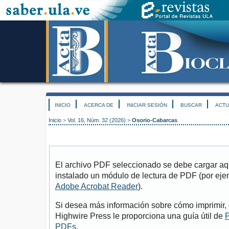
INICIO
ACERCA DE
INICIAR SESIÓN
BUSCAR
ACTU
Inicio
>
Vol. 16, Núm. 32 (2026)
>
Osorio-Cabarcas
El archivo PDF seleccionado se debe cargar aqu
instalado un módulo de lectura de PDF (por eje
Adobe Acrobat Reader
).
Si desea más información sobre cómo imprimir, 
Highwire Press le proporciona una guía útil de
P
PDFs
.