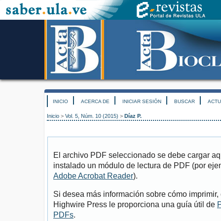
INICIO
ACERCA DE
INICIAR SESIÓN
BUSCAR
ACTU
Inicio
>
Vol. 5, Núm. 10 (2015)
>
Díaz P.
El archivo PDF seleccionado se debe cargar aqu
instalado un módulo de lectura de PDF (por eje
Adobe Acrobat Reader
).
Si desea más información sobre cómo imprimir, 
Highwire Press le proporciona una guía útil de
P
PDFs
.