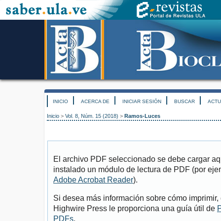
INICIO
ACERCA DE
INICIAR SESIÓN
BUSCAR
ACTU
Inicio
>
Vol. 8, Núm. 15 (2018)
>
Ramos-Luces
El archivo PDF seleccionado se debe cargar aqu
instalado un módulo de lectura de PDF (por eje
Adobe Acrobat Reader
).
Si desea más información sobre cómo imprimir, 
Highwire Press le proporciona una guía útil de
P
PDFs
.