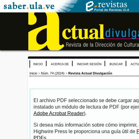
INICIO
ACERCA DE
INICIAR SESIÓN
BUSCAR
ACTU
Inicio
>
Núm. 74 (2024)
>
Revista Actual Divulgación
El archivo PDF seleccionado se debe cargar aqu
instalado un módulo de lectura de PDF (por eje
Adobe Acrobat Reader
).
Si desea más información sobre cómo imprimir, 
Highwire Press le proporciona una guía útil de
P
PDFs
.