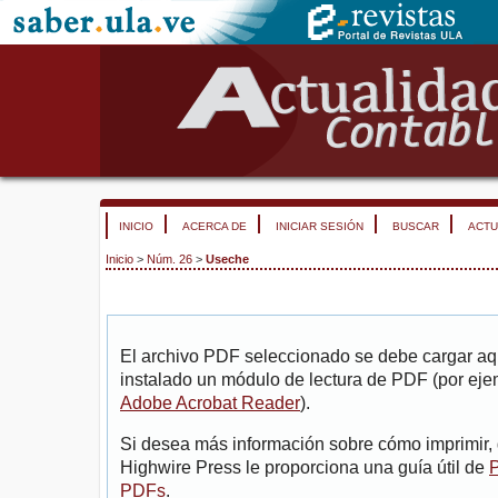
INICIO
ACERCA DE
INICIAR SESIÓN
BUSCAR
ACTU
Inicio
>
Núm. 26
>
Useche
El archivo PDF seleccionado se debe cargar aqu
instalado un módulo de lectura de PDF (por eje
Adobe Acrobat Reader
).
Si desea más información sobre cómo imprimir, 
Highwire Press le proporciona una guía útil de
P
PDFs
.