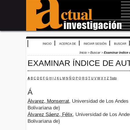
INICIO
ACERCA DE
INICIAR SESIÓN
BUSCAR
Inicio
>
Buscar
>
Examinar índice 
EXAMINAR ÍNDICE DE AU
A
B
C
D
E
F
G
H
I
J
K
L
M
N
Ñ
O
P
Q
R
S
T
U
V
W
X
Y
Z
Todo
Á
Álvarez, Monserrat
, Universidad de Los Andes
Bolivariana de)
Álvarez Sáenz, Félix
, Universidad de Los Ande
Bolivariana de)