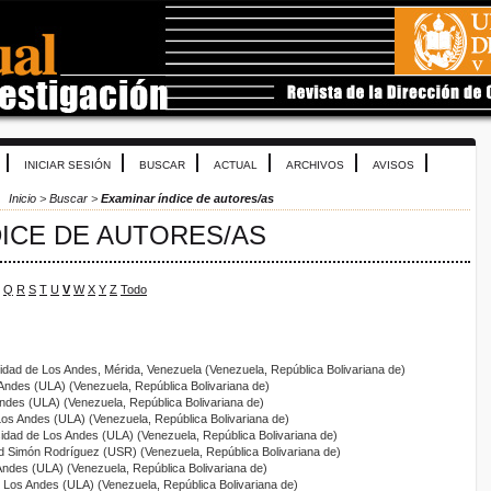
INICIAR SESIÓN
BUSCAR
ACTUAL
ARCHIVOS
AVISOS
Inicio
>
Buscar
>
Examinar índice de autores/as
DICE DE AUTORES/AS
Q
R
S
T
U
V
W
X
Y
Z
Todo
sidad de Los Andes, Mérida, Venezuela (Venezuela, República Bolivariana de)
 Andes (ULA) (Venezuela, República Bolivariana de)
Andes (ULA) (Venezuela, República Bolivariana de)
Los Andes (ULA) (Venezuela, República Bolivariana de)
sidad de Los Andes (ULA) (Venezuela, República Bolivariana de)
ad Simón Rodríguez (USR) (Venezuela, República Bolivariana de)
Andes (ULA) (Venezuela, República Bolivariana de)
e Los Andes (ULA) (Venezuela, República Bolivariana de)