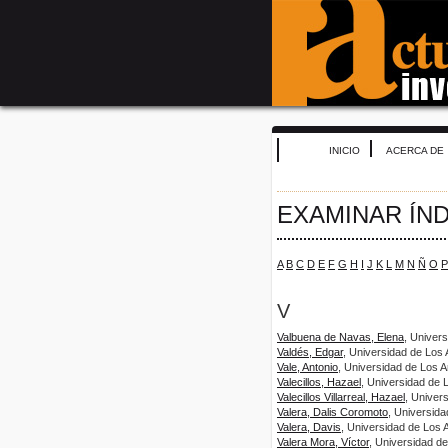
INICIO
ACERCA DE
EXAMINAR ÍN
A
B
C
D
E
F
G
H
I
J
K
L
M
N
Ñ
O
P
V
Valbuena de Navas, Elena
, Univer
Valdés, Edgar
, Universidad de Los
Vale, Antonio
, Universidad de Los 
Valecillos, Hazael
, Universidad de 
Valecillos Villarreal, Hazael
, Univer
Valera, Dalis Coromoto
, Universid
Valera, Davis
, Universidad de Los 
Valera Mora, Víctor
, Universidad d