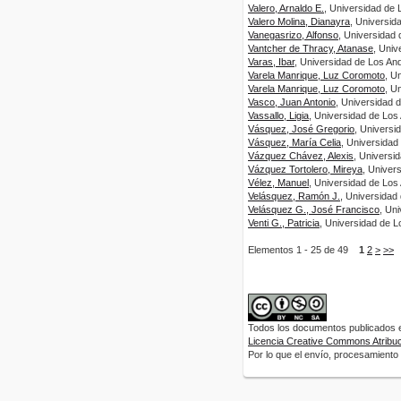
Valero, Arnaldo E.
, Universidad de 
Valero Molina, Dianayra
, Universid
Vanegasrizo, Alfonso
, Universidad
Vantcher de Thracy, Atanase
, Univ
Varas, Ibar
, Universidad de Los An
Varela Manrique, Luz Coromoto
, U
Varela Manrique, Luz Coromoto
, U
Vasco, Juan Antonio
, Universidad 
Vassallo, Ligia
, Universidad de Los
Vásquez, José Gregorio
, Universi
Vásquez, María Celia
, Universidad
Vázquez Chávez, Alexis
, Universi
Vázquez Tortolero, Mireya
, Univer
Vélez, Manuel
, Universidad de Los
Velásquez, Ramón J.
, Universidad
Velásquez G., José Francisco
, Un
Venti G., Patricia
, Universidad de L
Elementos 1 - 25 de 49
1
2
>
>>
Todos los documentos publicados en
Licencia Creative Commons Atribuci
Por lo que el envío, procesamiento y