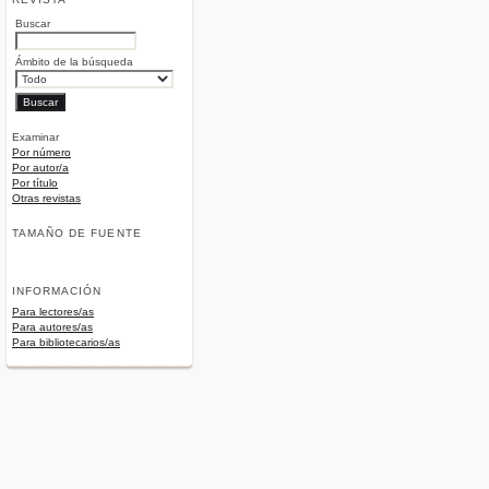
Buscar
Ámbito de la búsqueda
Examinar
Por número
Por autor/a
Por título
Otras revistas
TAMAÑO DE FUENTE
INFORMACIÓN
Para lectores/as
Para autores/as
Para bibliotecarios/as