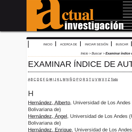
INICIO
ACERCA DE
INICIAR SESIÓN
BUSCAR
Inicio
>
Buscar
>
Examinar índice 
EXAMINAR ÍNDICE DE AU
A
B
C
D
E
F
G
H
I
J
K
L
M
N
Ñ
O
P
Q
R
S
T
U
V
W
X
Y
Z
Todo
H
Hernández, Alberto
, Universidad de Los Andes
Bolivariana de)
Hernández, Ángel
, Universidad de Los Andes 
Bolivariana de)
Hernández, Enrique
, Universidad de Los Ande