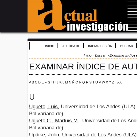
INICIO
ACERCA DE
INICIAR SESIÓN
BUSCAR
Inicio
>
Buscar
>
Examinar índice 
EXAMINAR ÍNDICE DE AU
A
B
C
D
E
F
G
H
I
J
K
L
M
N
Ñ
O
P
Q
R
S
T
U
V
W
X
Y
Z
Todo
U
Ugueto, Luis
, Universidad de Los Andes (ULA)
Bolivariana de)
Ugueto C., Marluis M.
, Universidad de Los An
Bolivariana de)
Updike, John
, Universidad de Los Andes (ULA)