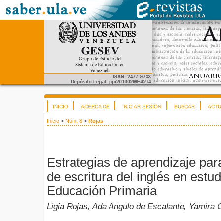
INICIO
ACERCA DE
INICIAR SESIÓN
BUSCAR
ACTU
Inicio
>
Núm. 8
>
Rojas
Estrategias de aprendizaje para
de escritura del inglés en estu
Educación Primaria
Ligia Rojas, Ada Angulo de Escalante, Yamira