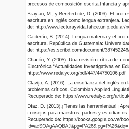
procesos de composición escrita.Infancia y apr
Braylan, M., y Bereterbide, D. (2006). El proce
escritura en inglés como lengua extranjera. Le
de: http://www.lecturayvida.fahce.unlp.edu.ar
Calderón, B. (2014). Lengua materna y el proce
escritura. República de Guatemala: Universid
de: https://es.scribd.com/document/387452246
Chacón, Y. (2005). Una revisión crítica del con
Electrónica “Actualidades Investigativas en E
https://www.redalyc.org/pdf/447/44750106.pdf
Clavijo, A. (2016). La enseñanza del inglés en 
problemas críticos. Colombian Applied Linguisti
Recuperado de: https://www.redalyc.org/artic
Díaz, D. (2013).¡Tienes las herramientas! ¡Apre
consejos para maestros, padres y estudiantes.
Recuperado de: https://books.google.co.ve/bo
id=acSOAgAAQBAJ&pg=PA26&lpg=PA26&dq=