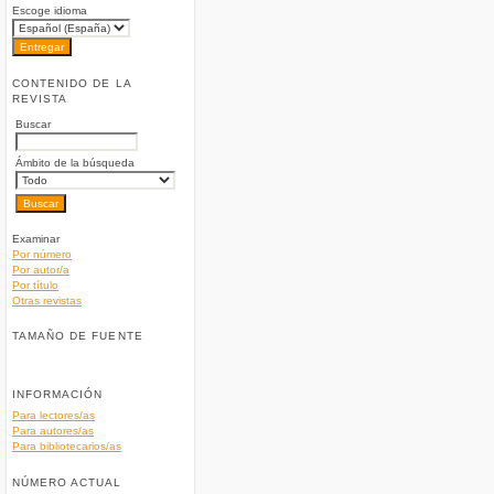
Escoge idioma
CONTENIDO DE LA
REVISTA
Buscar
Ámbito de la búsqueda
Examinar
Por número
Por autor/a
Por título
Otras revistas
TAMAÑO DE FUENTE
INFORMACIÓN
Para lectores/as
Para autores/as
Para bibliotecarios/as
NÚMERO ACTUAL