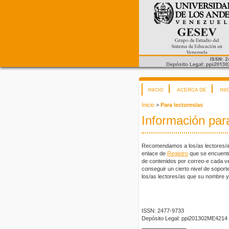
INICIO
ACERCA DE
INI
Inicio
>
Para lectores/as
Información para
Recomendamos a los/as lectores/as q
enlace de
Registro
que se encuentra 
de contenidos por correo-e cada ve
conseguir un cierto nivel de sopor
los/as lectores/as que su nombre y
ISSN: 2477-9733
Depósito Legal: ppi201302ME4214