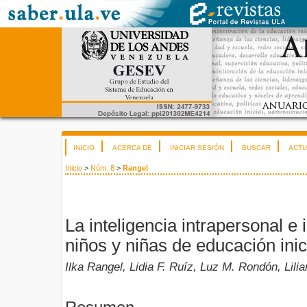
INICIO
ACERCA DE
INICIAR SESIÓN
BUSCAR
ACTU
Inicio
>
Núm. 8
>
Rangel
La inteligencia intrapersonal e 
niños y niñas de educación inic
Ilka Rangel, Lidia F. Ruíz, Luz M. Rondón, Lili