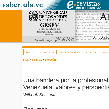
INICIO
ACERCA DE
INICIAR SESIÓN
BUSCAR
ACTU
Inicio
>
Núm. 11
>
Suescún
Una bandera por la profesional
Venezuela: valores y perspecti
Wilberth Suescún